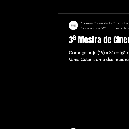
Cinema Comentado Cineclube
19 de abr. de 2018
3 min de l
3ª Mostra de Cine
Começa hoje (19) a 3ª ediç
Vania Catani, uma das maiores