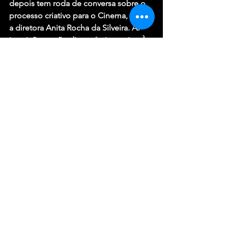
depois tem roda de conversa sobre o 
processo criativo para o Cinema, com 
a diretora Anita Rocha da Silveira. As 
inscrições estão disponíveis no site. À 
noite serão exibidos os longas 
“
Redemoinho
“, “
A festa da menina 
morta
” e “
Mate-me por favor”
. No 
sábado, o show é com a galera do
TiriTrio
.
“Narradores de Javé”, primeiro 
sucesso de Vania Catani no cinema 
independente, será exibido às 10h do 
domingo, dia 22. À noite tem os filmes 
“
Deserto
“, “
Todos os Paulos do 
Mundo
” e “
O Filme da Minha Vida
“. O 
evento se encerra com o Show musical 
da 
Banda Fvro
.
Toda a programação da 3ª Mostra de 
Cinema de Montes Claros é gratuita.