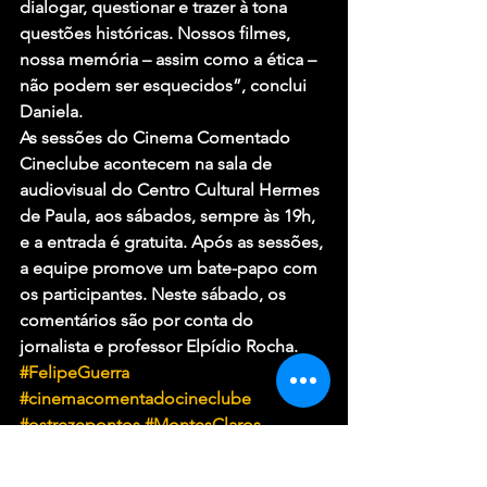
dialogar, questionar e trazer à tona 
questões históricas. Nossos filmes, 
nossa memória – assim como a ética – 
não podem ser esquecidos”, conclui 
Daniela.
As sessões do Cinema Comentado 
Cineclube acontecem na sala de 
audiovisual do Centro Cultural Hermes 
de Paula, aos sábados, sempre às 19h, 
e a entrada é gratuita. Após as sessões, 
a equipe promove um bate-papo com 
os participantes. Neste sábado, os 
comentários são por conta do 
jornalista e professor Elpídio Rocha.
#FelipeGuerra
#cinemacomentadocineclube
#ostrezepontos
#MontesClaros
#ooutroladodocrime
#DanielaFernandes
#CurtaCircuito2018