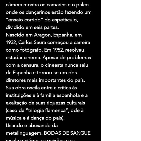
câmera mostra os camarins e o palco 
onde os dançarinos estão fazendo um 
“ensaio corrido” do espetáculo, 
dividido em seis partes.
Nascido em Aragon, Espanha, em 
1932, Carlos Saura começou a carreira 
como fotógrafo. Em 1952, resolveu 
estudar cinema. Apesar de problemas 
com a censura, o cineasta nunca saiu 
da Espanha e tornou-se um dos 
diretores mais importantes do país. 
Sua obra oscila entre a crítica às 
instituições e à família espanhola e a 
exaltação de suas riquezas culturais 
(caso da “trilogia flamenca”, ode à 
música e à dança do país).
Usando e abusando da 
metalinguagem, BODAS DE SANGUE 
revela o ciúme, as paixões e as 