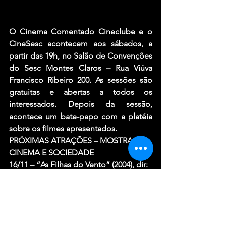
O Cinema Comentado Cineclube e o 
CineSesc acontecem aos sábados, a 
partir das 19h, no Salão de Convenções 
do Sesc Montes Claros – Rua Viúva 
Francisco Ribeiro 200. As sessões são 
gratuitas e abertas a todos os 
interessados. Depois da sessão, 
acontece um bate-papo com a platéia 
sobre os filmes apresentados.
PRÓXIMAS ATRAÇÕES – MOSTRA 
CINEMA E SOCIEDADE
16/11
 – “As Filhas do Vento” (2004), dir: 
Joel Zito Aráujo.
23/11
 – “Bróder” (2009), dir: Jefferson 
De.
30/11
 – “Raça: Um Filme sobre a 
Igualdade” (2013) *