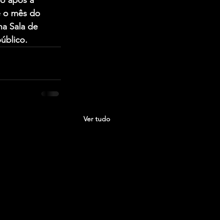
go após a 
e o mês do 
a Sala de 
úblico. 
Ver tudo