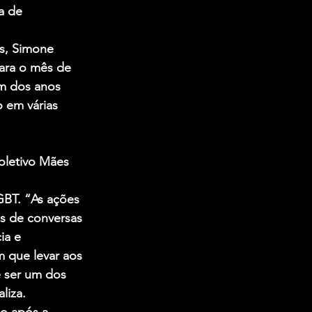
a de 
s, Simone 
ara o mês de 
im dos anos 
 em várias 
oletivo Mães 
 
GBT. “As ações 
s de conversas 
ia e 
 que levar aos 
e ser um dos 
liza. 