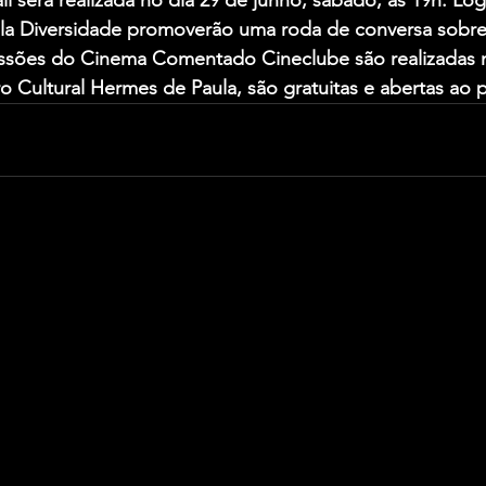
l será realizada no dia 29 de junho, sábado, às 19h. Lo
ela Diversidade promoverão uma roda de conversa sobr
ssões do Cinema Comentado Cineclube são realizadas n
o Cultural Hermes de Paula, são gratuitas e abertas ao p