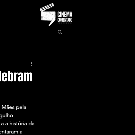
elebram
 Mães pela 
gulho 
 a história da 
entaram a 