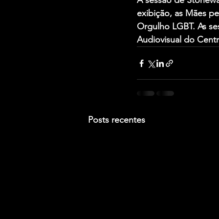
A sessão de Stonewal
exibição, as Mães p
Orgulho LGBT. As se
Audiovisual do Centr
Posts recentes