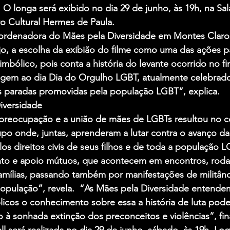
 O longa será exibido no dia 29 de junho, às 19h, na Sal
o Cultural Hermes de Paula. 
rdenadora do Mães pela Diversidade em Montes Claro
jo, a escolha da exibião do filme como uma das ações p
imbólico, pois conta a história do levante ocorrido no f
igem ao dia Dia do Orgulho LGBT, atualmente celebrado
 paradas promovidas pela população LGBT”, explica. 
iversidade
preocupação e a união de mães de LGBTs resultou no c
upo onde, juntas, aprenderam a lutar contra o avanço da
os direitos civis de seus filhos e de toda a população L
to e apoio mútuos, que acontecem em encontros, roda
famílias, passando também por manifestações de militânc
opulação”, revela.  “As Mães pela Diversidade entendem
licos o conhecimento sobre essa a história de luta pod
 à sonhada extinção dos preconceitos e violências”, fina