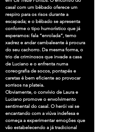
em 
Os Treze Pontos
. O encontro do 
casal com um bêbado oferece um 
respiro para os risos durante a 
escapada; e o bêbado se apresenta 
conforme o tipo humorístico que já 
esperamos: fala “enrolada”, terno 
xadrez e andar cambaleante à procura 
do seu cachorro. Da mesma forma, o 
trio de criminosos que invade a casa 
de Luciano e o enfrenta numa 
coreografia de socos, pontapés e 
caretas é bem eficiente ao provocar 
sorrisos na plateia.
Obviamente, o convívio de Laura e 
Luciano promove o envolvimento 
sentimental do casal. O herói vai se 
encantando com a viúva indefesa e 
começa a experimentar emoções que 
vão estabelecendo a já tradicional 