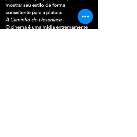
mostrar seu estilo de forma 
consistente para a plateia.
A Caminho do Desenlace
O cinema é uma mídia extremamente 
eficiente na comunicação com os 
espectadores, os quais, durante os 
minutos ou horas da projeção, são 
transportados para a realidade exibida 
na telona. As aventuras e desventuras 
dos personagens se tornam tão 
presentes que somos enredados pela 
trama e, praticamente, “sentimos” o 
que aquelas pessoas experimentam: 
medo, angústia, alegria, prazer, amor. É 
a tal da “supressão da realidade” que 
estabelece um acordo tácito entre a 
obra cinematográfica e o seu 
consumidor: nós aceitamos vivenciar a 