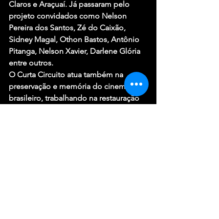
Claros e Araçuaí. Já passaram pelo 
projeto convidados como Nelson 
Pereira dos Santos, Zé do Caixão, 
Sidney Magal, Othon Bastos, Antônio 
Pitanga, Nelson Xavier, Darlene Glória 
entre outros.
O Curta Circuito atua também na 
preservação e memória do cinema 
brasileiro, trabalhando na restauração 
de filmes, em parceria com a 
Cinemateca do MAM-RJ. A iniciativa 
recebeu Mention do D’Hounner em 
Milão, em 2013, pela restauração do 
filme “Tostão, a fera de Ouro”, da 
década de 1970.
#ostrezepontosfilmenacional
#cinemacomentadocineclube
#curtacircuito
#MontesClaros
#cultura
#mostradecinemapermanente