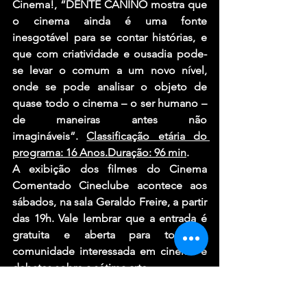
Cinema!, “DENTE CANINO mostra que 
o cinema ainda é uma fonte 
inesgotável para se contar histórias, e 
que com criatividade e ousadia pode-
se levar o comum a um novo nível, 
onde se pode analisar o objeto de 
quase todo o cinema – o ser humano – 
de maneiras antes não 
imagináveis”. 
Classificação etária do 
programa: 16 Anos.Duração: 96 min
.
A exibição dos filmes do Cinema 
Comentado Cineclube acontece aos 
sábados, na sala Geraldo Freire, a partir 
das 19h. Vale lembrar que a entrada é 
gratuita e aberta para toda a 
comunidade interessada em cinema e 
debates sobre a sétima arte.
PRÓXIMA ATRAÇÃO
25/04
 – Curta Circuito: “Filme para 