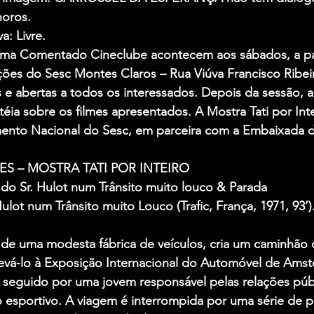
noros.
a: Livre.
ma Comentado Cineclube acontecem aos sábados, a part
es do Sesc Montes Claros – Rua Viúva Francisco Ribeir
s e abertas a todos os interessados. Depois da sessão,
éia sobre os filmes apresentados. A Mostra Tati por Int
ento Nacional do Sesc, em parceira com a Embaixada d
S – MOSTRA TATI POR INTEIRO
 do Sr. Hulot num Trânsito muito louco & Parada
ulot num Trânsito muito Louco (Trafic, França, 1971, 93’)
a de uma modesta fábrica de veículos, cria um caminhão 
evá-lo à Exposição Internacional do Automóvel de Amst
, seguido por uma jovem responsável pelas relações púb
 esportivo. A viagem é interrompida por uma série de 