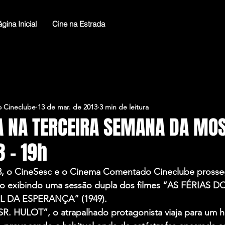
gina Inicial
Cine na Estrada
 Cineclube
13 de mar. de 2013
3 min de leitura
A NA TERCEIRA SEMANA DA MO
3 – 19h
03, o CineSesc e o Cinema Comentado Cineclube pross
eiro exibindo uma sessão dupla dos filmes “AS FÉRIAS 
L DA ESPERANÇA” (1949).
. HULOT”, o atrapalhado protagonista viaja para um h