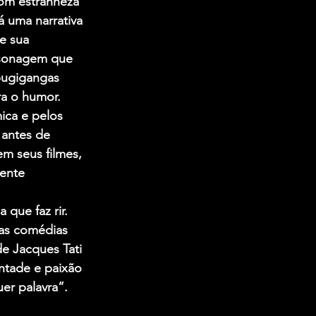
com estranheza 
 uma narrativa 
e sua 
rsonagem que 
bugigangas 
ra o humor.
ica e pelos 
antes de 
m seus filmes, 
ente 
ue faz rir. 
as comédias 
e Jacques Tati 
ntade e paixão 
er palavra”.