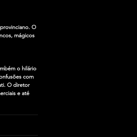
 provinciano. O 
ncos, mágicos 
ambém o hilário 
 confusões com 
ti. O diretor 
rciais e até 