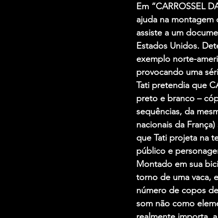
Em “CARROSSEL DA E
ajuda na montagem d
assiste a um docume
Estados Unidos. Dete
exemplo norte-americ
provocando uma séri
Tati pretendia que 
preto e branco – cóp
sequências, da mesm
nacionais da França
que Tati projeta na t
público e personage
Montado em sua bicic
torno de uma vaca, e
número de copos de v
som não como elemen
realmente importa,