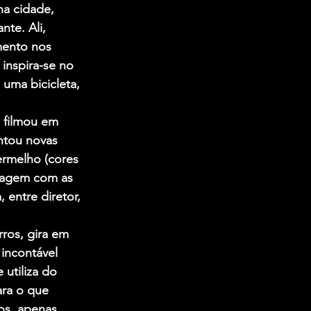
a cidade, 
te. Ali, 
mento nos 
inspira-se no 
uma bicicleta, 
 filmou em 
ntou novas 
rmelho (cores 
ragem com as 
 entre diretor, 
ros, gira em 
incontável 
utiliza do 
ra o que 
s, apenas 