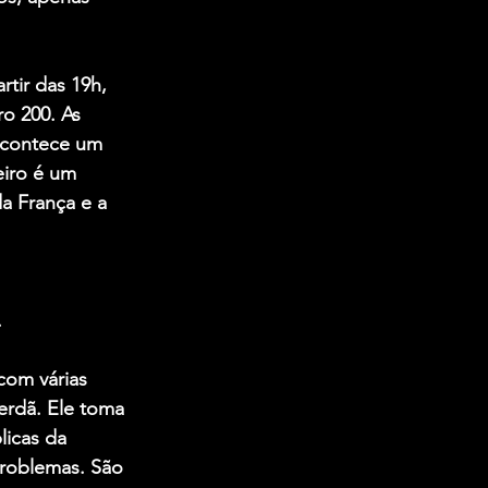
ir das 19h, 
o 200. As 
 acontece um 
eiro é um 
a França e a 
.
com várias 
erdã. Ele toma 
licas da 
problemas. São 