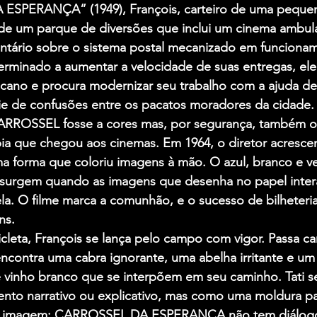
SPERANÇA” (1949), François, carteiro de uma pequen
e um parque de diversões que inclui um cinema ambulan
ntário sobre o sistema postal mecanizado em funciona
rminado a aumentar a velocidade de suas entregas, ele 
ano e procura modernizar seu trabalho com a ajuda de 
e de confusões entre os pacatos moradores da cidade.
CARROSSEL fosse a cores mas, por segurança, também o
ia que chegou aos cinemas. Em 1964, o diretor acresce
a forma que coloriu imagens à mão. O azul, branco e ve
) surgem quando as imagens que desenha no papel inte
ela. O filme marca a comunhão, e o sucesso de bilheteria,
ns.
leta, François se lança pelo campo com vigor. Passa car
ncontra uma cabra ignorante, uma abelha irritante e um 
inho branco que se interpõem em seu caminho. Tati se 
to narrativo ou explicativo, mas como uma moldura pa
 a imagem: CARROSSEL DA ESPERANÇA não tem diálogo