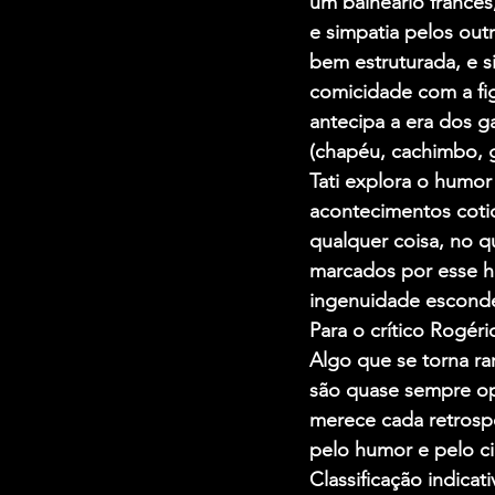
um balneário francês
e simpatia pelos ou
bem estruturada, e s
comicidade com a fi
antecipa a era dos 
(chapéu, cachimbo, g
Tati explora o humor
acontecimentos coti
qualquer coisa, no q
marcados por esse h
ingenuidade esconde 
Para o crítico Rogé
Algo que se torna r
são quase sempre opa
merece cada retrosp
pelo humor e pelo ci
Classificação indicati