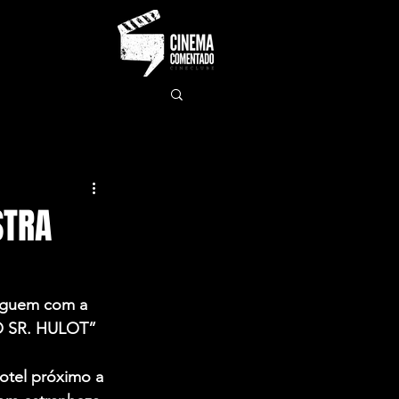
STRA
eguem com a 
DO SR. HULOT” 
otel próximo a 