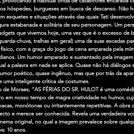
, provocando a habitual onda de catástrofes encarada 
tros hóspedes, burgueses em busca de descanso. Não há
im esquetes e situações através das quais Tati desenvolv
gura estabanada e solitária de seu personagem. Um pe
gadgets que vivemos hoje, uma vez que é o excesso de 
uarda-chuva, tralhas em geral) uma de suas escadas pa
 físico, com a graça do jogo de cena amparada pela mím
dianos. Um humor amparado e sustentado pela imagem 
ual a palavra em nada se aplica. Quase não há diálogos e
umor poético, quase ingênuo, mas que por trás da apar
uma inteligente crítica de costumes.
rio de Moraes, “AS FÉRIAS DO SR. HULOT é uma comédia q
aro em nosso tempo de magra criatividade no humor, cuj
cas, monótonas ou irritantemente repetitivas. A obra d
ecto e merece ser conhecida. Revela uma verdadeira vo
nema original, no qual a imagem prevalece sobre qualqu
va: 10 anos.