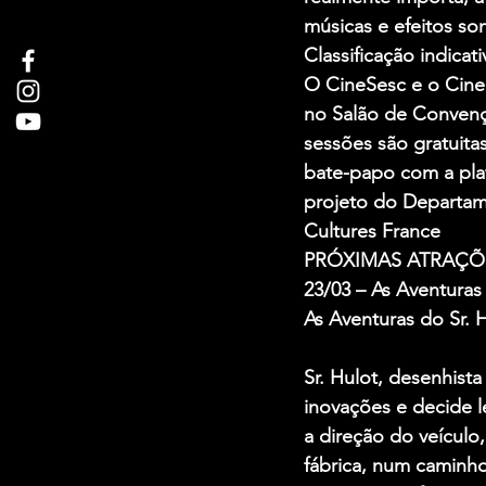
músicas e efeitos so
Classificação indicativ
O CineSesc e o Cine
no Salão de Convençõ
sessões são gratuita
bate-papo com a plat
projeto do Departam
Cultures France
PRÓXIMAS ATRAÇÕE
23/03 – As Aventuras
As Aventuras do Sr. H
Sr. Hulot, desenhist
inovações e decide l
a direção do veículo
fábrica, num caminho