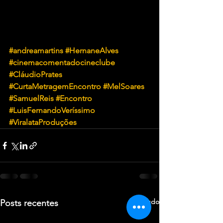
#andreamartins
#HernaneAlves
#cinemacomentadocineclube
#CláudioPrates
#CurtaMetragemEncontro
#MelSoares
#SamuelReis
#Encontro
#LuisFernandoVeríssimo
#ViralataProduções
Ver tudo
Posts recentes