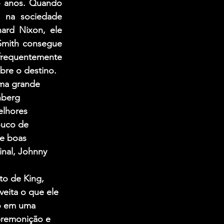
o anos. Quando 
 na sociedade 
ard Nixon, ele 
Smith consegue 
frequentemente 
bre o destino.
ma grande 
nberg 
elhores 
uco de 
e boas 
inal, Johnny 
to de King, 
eita o que ele 
lo em uma 
premonição e 