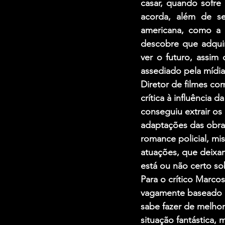
casar, quando sofre
acorda, além de se
americana, como a r
descobre que adquir
ver o futuro, assim
assediado pela mídi
Diretor de filmes c
crítica à influência 
conseguiu extrair os
adaptações das obr
romance policial, m
atuações, que deixam
está ou não certo so
Para o crítico Marco
vagamente baseado n
sabe fazer de melhor
situação fantástica,