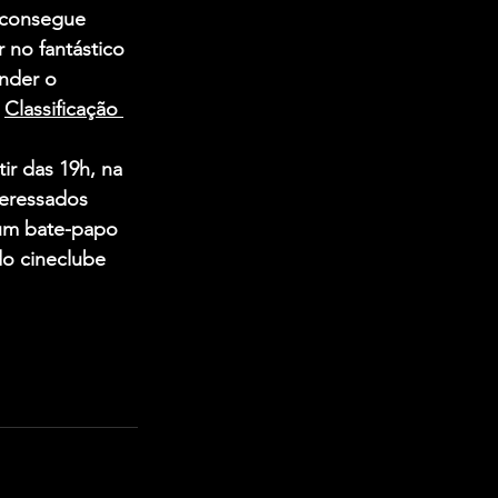
 consegue 
 no fantástico 
nder o 
 
Classificação 
r das 19h, na 
teressados 
um bate-papo 
do cineclube 