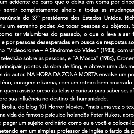
 um acidente de carro que o deixa em coma por cinc
 sentir completamente alheio a todas as mudanças
enúncia do 37º presidente dos Estados Unidos, Rich
iu um estranho poder. Ao tocar pessoas ou objetos, 
 como ter vislumbres do passado, o que o leva a ser 
a e por pessoas desesperadas em busca de respostas so
omo “Videodrome – A Síndrome do Vídeo” (1983), com u
da televisão sobre as pessoas, e “A Mosca” (1986), Crone
 principais pontos da obra de King, e obteve uma das m
as do autor. NA HORA DA ZONA MORTA envolve um po
istério, coragem e karma, com um roteiro bem amarrado 
 quem assiste preso às telas e curioso para saber se, af
bre sua influência no destino da humanidade.
s Brolia, do blog 101 Horror Movies, “mais uma vez o tex
a vida do famoso psíquico holandês Peter Hukos, aprov
: pegar um sujeito ordinário como eu e você e coloca-
 metendo em um simples professor de inglês o fardo da 