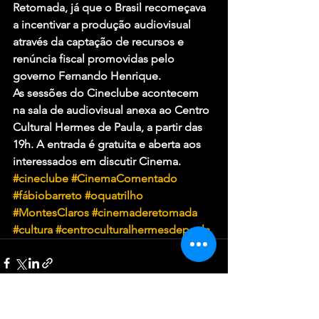
Retomada, já que o Brasil recomeçava 
a incentivar a produção audiovisual 
através da captação de recursos e 
renúncia fiscal promovidas pelo 
governo Fernando Henrique.
As sessões do Cineclube acontecem 
na sala de audiovisual anexa ao Centro 
Cultural Hermes de Paula, a partir das 
19h. 
A entrada é gratuita
 e aberta aos 
interessados em discutir Cinema.
#cineclube
#CinemaComentado
#fábiobarreto
#oquatrilho
#MontesClaros
#cinemaderetomada
#cultura
#centroculturalhermesdepaula