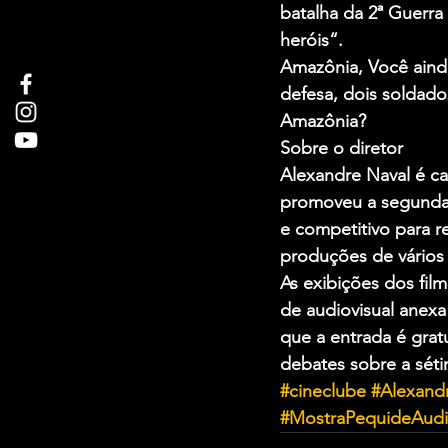
batalha da 2ª Guerra
heróis“.
Amazônia, Você ainda
defesa, dois soldados
Amazônia?
Sobre o diretor
Alexandre Naval é ca
promoveu a segunda e
e competitivo para re
produções de vários
As exibições dos fi
de audiovisual anexa
que a entrada é grat
debates sobre a séti
#cineclube
#Alexand
#MostraPequideAudi