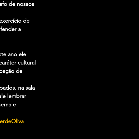
bafo de nossos 
exercício de 
fender a 
te ano ele 
ráter cultural 
ipação de 
ados, na sala 
ale lembrar 
nema e 
VerdeOliva