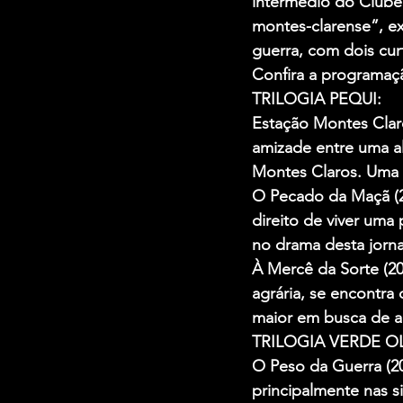
intermédio do Clube 
montes-clarense”, ex
guerra, com dois cu
Confira a programaç
TRILOGIA PEQUI:
Estação Montes Claro
amizade entre uma al
Montes Claros. Uma 
O Pecado da Maçã (20
direito de viver uma
no drama desta jorn
À Mercê da Sorte (20
agrária, se encontra
maior em busca de ab
TRILOGIA VERDE OL
O Peso da Guerra (20
principalmente nas s