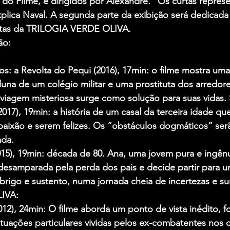
do Filme, e dirigidos por Alexandre. “Os curtas represe
plica Naval. A segunda parte da exibição será dedicada
rtas da TRILOGIA VERDE OLIVA.
ão:
s: a Revolta do Pequi (2016), 17min: o filme mostra uma
una de um colégio militar e uma prostituta dos arredor
viagem misteriosa surge como solução para suas vidas. 
17), 19min: a história de um casal da terceira idade que
 paixão e serem felizes. Os “obstáculos dogmáticos” serã
ada.
15), 19min: década de 80. Ana, uma jovem pura e ingên
 desamparada pela perda dos pais e decide partir para 
rigo e sustento, numa jornada cheia de incertezas e su
IVA:
12), 24min: O filme aborda um ponto de vista inédito, f
ituações particulares vividas pelos ex-combatentes nos