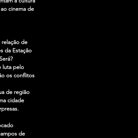
ntam a cultura 
 ao cinema de 
 relação de 
es da Estação 
Será?
 luta pelo 
o os conflitos 
ua de região 
uma cidade 
rpresas.
ocado 
 campos de 