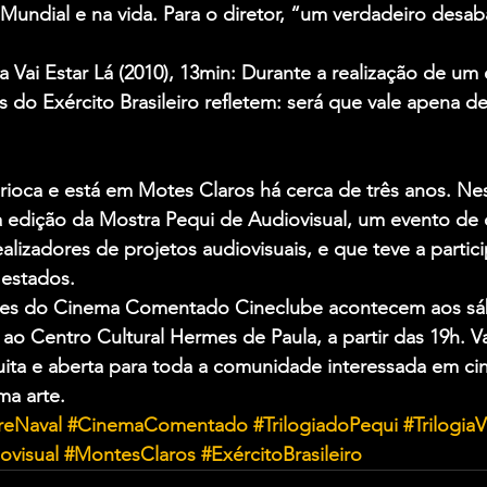
 Mundial e na vida. Para o diretor, “um verdadeiro desa
 Vai Estar Lá (2010), 13min: Durante a realização de um 
 do Exército Brasileiro refletem: será que vale apena de
rioca e está em Motes Claros há cerca de três anos. Nes
dição da Mostra Pequi de Audiovisual, um evento de ca
alizadores de projetos audiovisuais, e que teve a partic
 estados.
lmes do Cinema Comentado Cineclube acontecem aos sáb
 ao Centro Cultural Hermes de Paula, a partir das 19h. V
uita e aberta para toda a comunidade interessada em ci
ma arte.
reNaval
#CinemaComentado
#TrilogiadoPequi
#Trilogia
ovisual
#MontesClaros
#ExércitoBrasileiro