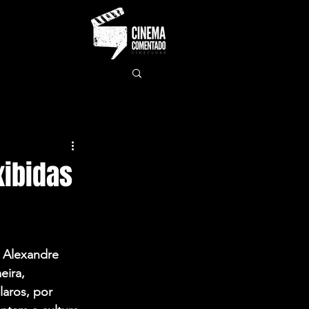
ibidas
 Alexandre 
eira, 
aros, por 