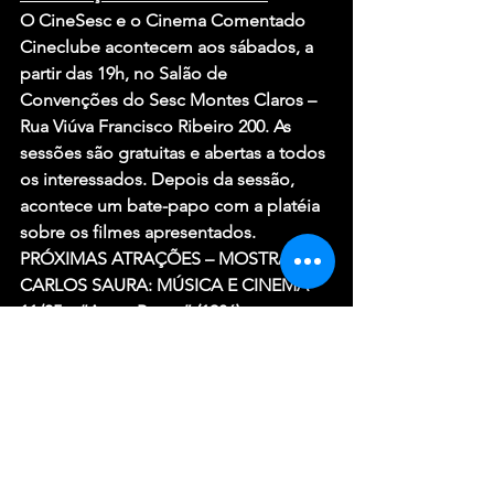
O CineSesc e o Cinema Comentado 
Cineclube acontecem aos sábados, a 
partir das 19h, no Salão de 
Convenções do Sesc Montes Claros – 
Rua Viúva Francisco Ribeiro 200. As 
sessões são gratuitas e abertas a todos 
os interessados. Depois da sessão, 
acontece um bate-papo com a platéia 
sobre os filmes apresentados.
PRÓXIMAS ATRAÇÕES – MOSTRA 
CARLOS SAURA: MÚSICA E CINEMA
11/05 – “Amor Bruxo” (1986)
25/05 – “Carmen” (1983)
08/06 – “Bodas de Sangue” (1981)
Notícias