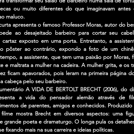
ra transformar seu salão de barbeiro numa sala de tortur
ecas ou muito diferentes do que imaginavam antes d
ao maluco.
do curta apresenta o famoso Professor Moras, autor do be
 pede ao desajeitado barbeiro para cortar seu cabel
 cartaz exposto em uma porta. Entretanto, a assistent
a o pôster ao contrário, expondo a foto de um chinê
 tempo, a assistente, que tem uma paixão por Moras, f
e maltrata a mulher na cadeira. A mulher grita, e os tr
ez ficam apavorados, pois leram na primeira página do
a cabeça pelo seu barbeiro.
cumentário A VIDA DE BERTOLT BRECHT (2006), do dire
esenta a vida do pensador alemão através de film
entos de parentes, amigos e conhecidos. Produzido a
 filme mostra Brecht em diversos aspectos: uma figu
de grande poeta e dramaturgo. O longa pula os detalhes
e fixando mais na sua carreira e ideias políticas.