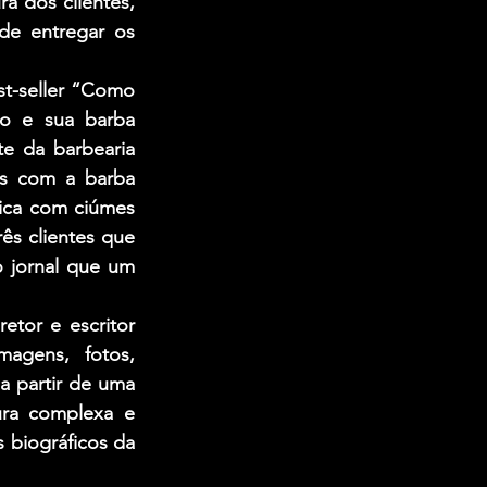
a dos clientes, 
e entregar os 
st-seller “Como 
o e sua barba 
e da barbearia 
s com a barba 
ica com ciúmes 
ês clientes que 
 jornal que um 
tor e escritor 
agens, fotos, 
 partir de uma 
ra complexa e 
 biográficos da 