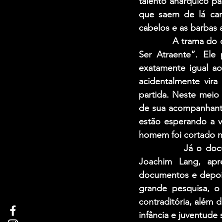
talento anárquico pa
que saem de lá car
cabelos e as barbas 
            A trama 
Ser Atraente”. Ele
exatamente igual ao
acidentalmente vir
partida. Neste meio
de sua acompanhante 
estão esperando a v
homem foi cortado n
            Já o do
Joachim Lang, apr
documentos e depoim
grande pesquisa, o
contraditória, além 
infância e juventude s