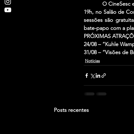
            O CineSe
19h, no Salão de Co
sessões são gratuit
bate-papo com a plat
PRÓXIMAS ATRAÇÕ
24/08 –
 “Kuhle Wampe
31/08 –
 “Visões de Br
Notícias
Posts recentes