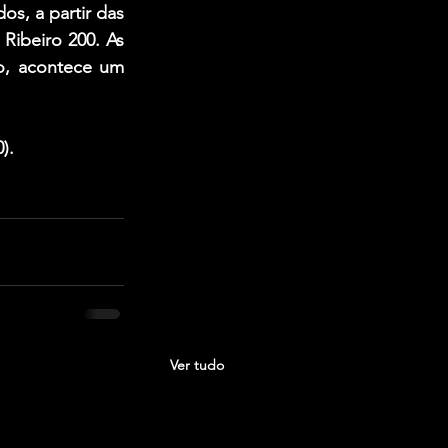
s, a partir das 
ibeiro 200. As 
o, acontece um 
).
Ver tudo