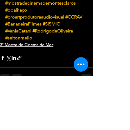
#mostradecinemademontesclaros
#opalhaço
#proartprodutoraaudiovisual
#CCRAV
#BananeiraFilmes
#SISMIC
#VaniaCatani
#RodrigodeOliveira
#seltonmello
3ª Mostra de Cinema de Moc
Ver tudo
Posts recentes