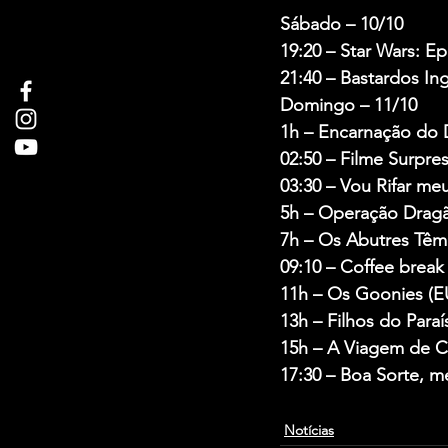
Sábado – 10/10
19:20 –
 Star Wars: E
21:40 –
 Bastardos Ing
Domingo – 11/10
1h –
 Encarnação do 
02:50 –
 Filme Surpre
03:30 –
 Vou Rifar meu
5h –
 Operação Dragã
7h –
 Os Abutres Têm
09:10 –
 Coffee break
11h –
 Os Goonies (E
13h –
 Filhos do Paraí
15h –
 A Viagem de Ch
17:30 –
 Boa Sorte, m
Notícias